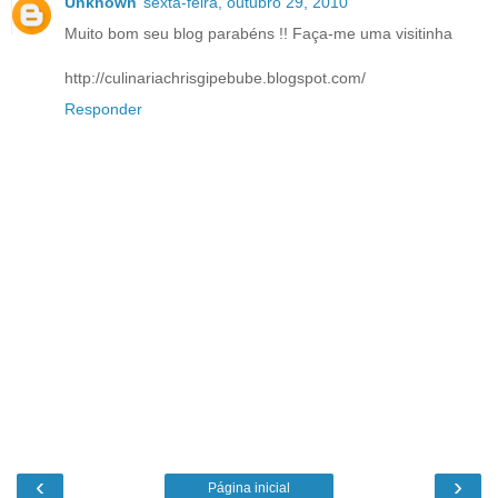
Unknown
sexta-feira, outubro 29, 2010
Muito bom seu blog parabéns !! Faça-me uma visitinha
http://culinariachrisgipebube.blogspot.com/
Responder
‹
›
Página inicial