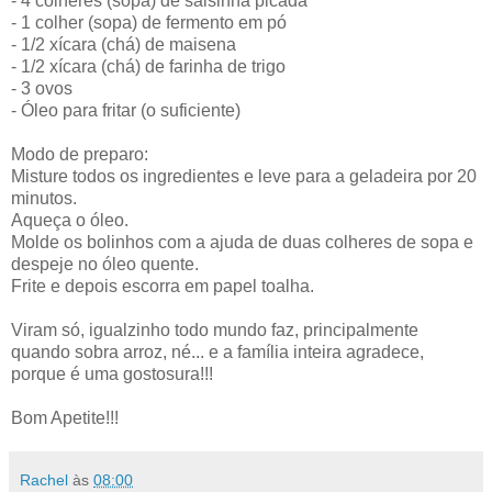
- 4 colheres (sopa) de salsinha picada
- 1 colher (sopa) de fermento em pó
- 1/2 xícara (chá) de maisena
- 1/2 xícara (chá) de farinha de trigo
- 3 ovos
- Óleo para fritar (o suficiente)
Modo de preparo:
Misture todos os ingredientes e leve para a geladeira por 20
minutos.
Aqueça o óleo.
Molde os bolinhos com a ajuda de duas colheres de sopa e
despeje no óleo quente.
Frite e depois escorra em papel toalha.
Viram só, igualzinho todo mundo faz, principalmente
quando sobra arroz, né... e a família inteira agradece,
porque é uma gostosura!!!
Bom Apetite!!!
Rachel
às
08:00