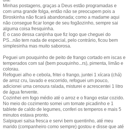
Minhas postagens, graças a Deus estão programadas e
com uma grande folga, então não se preocupem pois a
Biroskinha não ficará abandonada; como a madame aqui
não consegue ficar longe de seu fogãozinho, sempre sai
alguma coisa fresquinha.
É o caso dessa canjinha que fiz logo que cheguei do
PS...não tem nada de especial, pelo contrário, ficou bem
simplesinha mas muito saborosa.
Peguei um pouquinho de peito de frango cortado em iscas e
temperados com sal (bem pouquinho...rs), pimenta, limão e
colorau.
Refoguei alho e cebola, fritei o frango, juntei 1 xícara (chá)
de arroz cru, lavado e escorrido, refoguei um pouco,
adicionei uma cenoura ralada, misturei e acrescentei 1 litro
de água fervente.
Cozinhei em fogo médio até o arroz e o frango estar cozido.
No meio do cozimento somei um tomate picadinho e 1
tablete de caldo de legumes, conferi os temperos e mais 5
minutos estava pronto.
Salpiquei salsa fresca e servi bem quentinho, até meu
marido (companheiro como sempre) gostou e disse que até