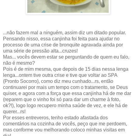
...não fazem mal a ninguém, assim diz um ditado popular.
Pensando nisso, essa canjinha foi feita para ajudar no
processo de uma crise de bronquite agravada ainda por
uma série de pressão alta...cruzes!
Mas... vocês devem estar se perguntando de quem eu falo,
não é mesmo?
Pois é de mim mesma, que depois de 15 dias nessa lenga
lenga...ontem tive outra crise e tive que voltar ao SPA
(Pronto Socorro), como diz meu cunhado...rs, então
continuarei por mais um tempo com o tratamento, se Deus
quiser, e agora com a força que essa canjinha há de me dar
(reparem que o vinho foi só para dar um charme à foto,
ok?!), logo logo recupero minha saúde de vez, e ele há de
querer...rs!
Por esses entreveros, tenho estado afastada dos
comentários na cozinha de vocês, peço que me perdoem,
mas conforme vou melhorando coloco minhas visitas em
dia!