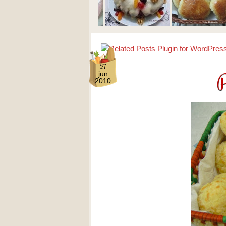
27
P
jun
2010