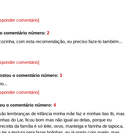
sponder comentário]
o comentário número:
2
cozinha, com esta recomendação, eu preciso faze-lo também...
sponder comentário]
ostou o comentário número:
3
o...
sponder comentário]
ou o comentário número:
4
ão lembranças de infância minha mãe faz e minhas tias tb, mas
ainhas do Lar, ficou bom mas não igual ao delas, porque eu
eceita da família é só leite, ovos, manteiga e farinha de tapioca,
 ter a textura para fazer bolinhas, eu já gosto com queijo, mas