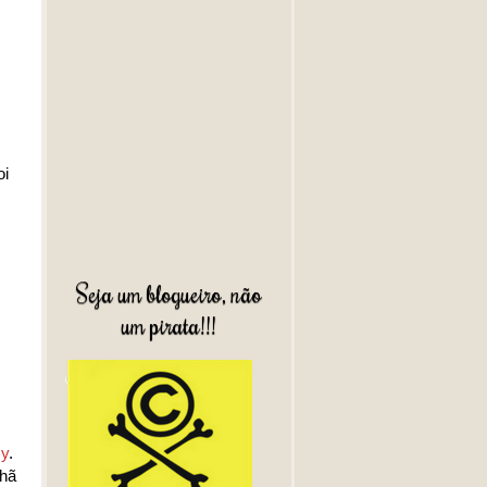
oi
Seja um blogueiro, não
um pirata!!!
y
.
nhã