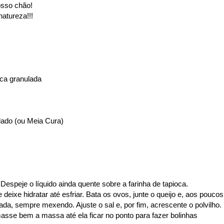
osso chão!
natureza!!!
ioca granulada
alado (ou Meia Cura)
 Despeje o líquido ainda quente sobre a farinha de tapioca.
eixe hidratar até esfriar. Bata os ovos, junte o queijo e, aos poucos
tada, sempre mexendo. Ajuste o sal e, por fim, acrescente o polvilho.
se bem a massa até ela ficar no ponto para fazer bolinhas