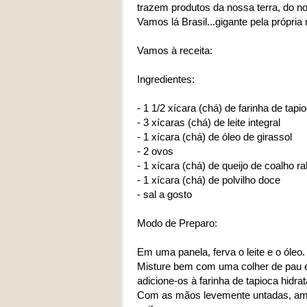
trazem produtos da nossa terra, do n
Vamos lá Brasil...gigante pela própria 
Vamos à receita:
Ingredientes:
- 1 1/2 xícara (chá) de farinha de tap
- 3 xícaras (chá) de leite integral
- 1 xícara (chá) de óleo de girassol
- 2 ovos
- 1 xícara (chá) de queijo de coalho r
- 1 xícara (chá) de polvilho doce
- sal a gosto
Modo de Preparo:
Em uma panela, ferva o leite e o óleo.
Misture bem com uma colher de pau e d
adicione-os à farinha de tapioca hidra
Com as mãos levemente untadas, amas