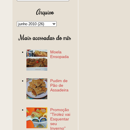
Arquivo
Mais acessadas do mês
Moela
Ensopada
Pudim de
Pão de
Assadeira
Promoção
"Tirolez vai
Esquentar
seu
Inverno"