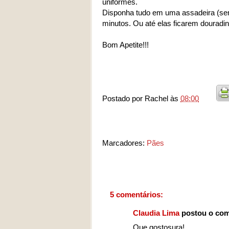
uniformes.
Disponha tudo em uma assadeira (sem 
minutos. Ou até elas ficarem douradi
Bom Apetite!!!
Postado por
Rachel
às
08:00
Marcadores:
Pães
5 comentários:
Claudia Lima
postou o com
Que gostosura!