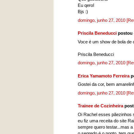
Eu qero!
Bjs :)
domingo, junho 27, 2010
[Re
Priscila Beneducci
postou 
Voce é um show de bola de 
Priscila Beneducci
domingo, junho 27, 2010
[Re
Erica Yamamoto Ferreira
p
Gostei da cor, bem amarelinh
domingo, junho 27, 2010
[Re
Trainee de Cozinheira
post
Oi Rachel esses pãezinhos s
eu fiz uma receita do site R
sempre quero testar...mas a r
o segredo é o ponto, tem que