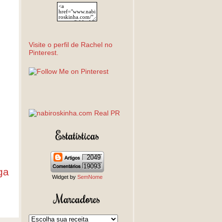
Visite o perfil de Rachel no
Pinterest.
Estatísticas
2049
19093
ga
Widget by
SemNome
Marcadores