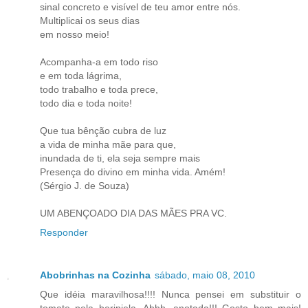
sinal concreto e visível de teu amor entre nós.
Multiplicai os seus dias
em nosso meio!
Acompanha-a em todo riso
e em toda lágrima,
todo trabalho e toda prece,
todo dia e toda noite!
Que tua bênção cubra de luz
a vida de minha mãe para que,
inundada de ti, ela seja sempre mais
Presença do divino em minha vida. Amém!
(Sérgio J. de Souza)
UM ABENÇOADO DIA DAS MÃES PRA VC.
Responder
Abobrinhas na Cozinha
sábado, maio 08, 2010
Que idéia maravilhosa!!!! Nunca pensei em substituir o
tomate pela berinjela. Ahhh, anotada!!! Gosto bem mais!