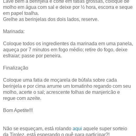
Lave bem a berinjela e corte em fatias grossas, coloque de
molho em água com sal e deixe por ½ hora, escorra e seque
em papel toalha.
Grelhe as berinjelas dos dois lados, reserve.
Marinada:
Coloque todos os ingredientes da marinada em uma panela,
aqueça por 7 minutos em fogo médio; retire do fogo, deixe
esfraiar; passe por peneira.
Finalização
Coloque uma fatia de moçarela de búfala sobre cada
berinjela e por cima arrume um tomatinho regando com seu
molho, acerte o sal; acrescente folhas de manjericão e
regue com azeite.
Bom Apetite!!!
Não se esqueçam, está rolando
aqui
aquele super sorteio
da Tirolez, está esperando o quê para participar?!