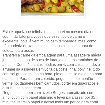
Esta é aquela costelinha que comprei no mesmo dia do
cupim. Já falei pra vocês que esse tipo de carne é
excelente, pois já vem muito bem temperada; mas, como
não poderia deixar de ser, dei meus pitacos na hora de
colocar para assar.
Transferi a carne da embalagem para uma assadeira média,
juntei meio copo de suco de laranja e alguns raminhos de
alecrim. Cortei 4 batatas médias em 4, com casca e tudo, e
arrumei na assadeira em volta da costelinha, polvilhei tudo
com sal grosso moído na hora, pimenta mista moída na hora
e alecrim. Para dar um colorido, peguei meio pimentão
vermelho, daqueles bem carnudos, cortei em quadrados e
distribui pela assadeira.
Reguei muito bem com azeite Borges aromatizado com
alho, cubri com papel alumínio e levei para assar por 35
minutos, retirei o papel e deixei mais um pouco para corar.