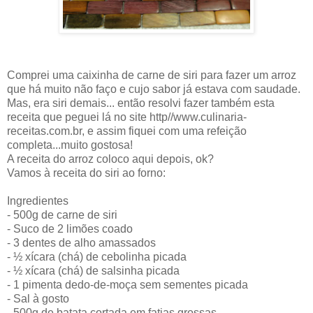
Comprei uma caixinha de carne de siri para fazer um arroz
que há muito não faço e cujo sabor já estava com saudade.
Mas, era siri demais... então resolvi fazer também esta
receita que peguei lá no site http//www.culinaria-
receitas.com.br, e assim fiquei com uma refeição
completa...muito gostosa!
A receita do arroz coloco aqui depois, ok?
Vamos à receita do siri ao forno:
Ingredientes
- 500g de carne de siri
- Suco de 2 limões coado
- 3 dentes de alho amassados
- ½ xícara (chá) de cebolinha picada
- ½ xícara (chá) de salsinha picada
- 1 pimenta dedo-de-moça sem sementes picada
- Sal à gosto
- 500g de batata cortada em fatias grossas