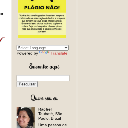
i
or
Powered by
Translate
Encontre aqui
Quem sou eu
Rachel
Taubaté, São
Paulo, Brazil
Uma pessoa de