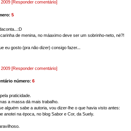
, 2009
[Responder comentário]
mero:
5
aconta...:D
a carinha de menina, no máaximo deve ser um sobrinho-neto, né?!
ue eu gosto (pra não dizer) consigo fazer...
, 2009
[Responder comentário]
ntário número:
6
pela praticidade.
mas a massa dá mais trabalho.
se alguém sabe a autoria, vou dizer-lhe o que havia visto antes:
e anotei na época, no blog Sabor e Cor, da Suely.
ravilhoso.