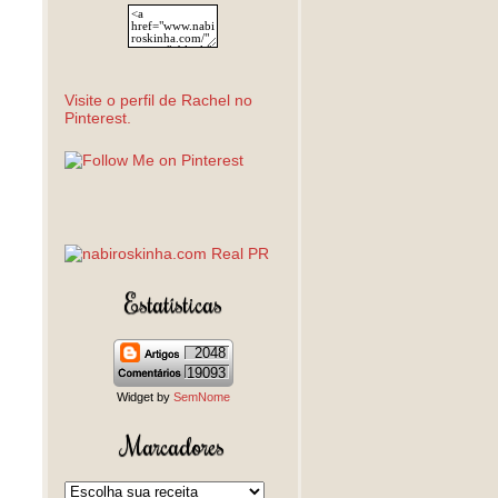
Visite o perfil de Rachel no
Pinterest.
Estatísticas
2048
19093
Widget by
SemNome
Marcadores