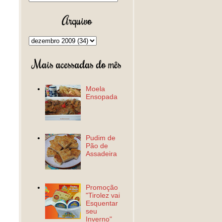
Arquivo
Mais acessadas do mês
Moela
Ensopada
Pudim de
Pão de
Assadeira
Promoção
"Tirolez vai
Esquentar
seu
Inverno"