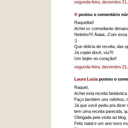
segunda-feira, dezembro 21
®
postou o comentário nú
Raquelita!!
Achei vc comediante dimaisd
Netinho?!! Áiaiai...Com ess
:}
Que delicia de receita, das q
Já copiei docê, viu?!!
Um bejim no coração!!
segunda-feira, dezembro 21
Laura Lucia
postou o come
Raquel,
Achei esta receita fantástica 
Faço também uns rolinhos, 
Já que você pediu pra dizer 
tem uma receita parecida, qu
Obrigada pela visita ao blog.
Feliz natal e um ano novo ma