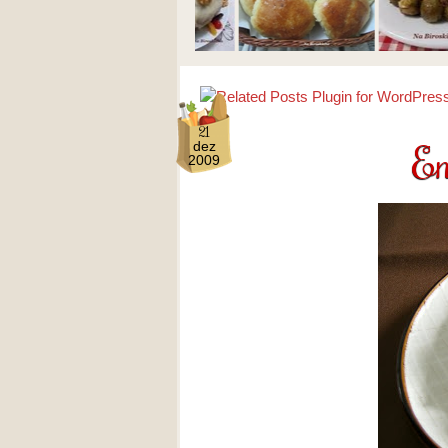
21
En
dez
2009