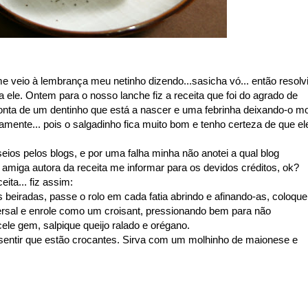
me veio à lembrança meu netinho dizendo...sasicha vó... então resolv
a ele. Ontem para o nosso lanche fiz a receita que foi do agrado de
conta de um dentinho que está a nascer e uma febrinha deixando-o mo
mente... pois o salgadinho fica muito bom e tenho certeza de que el
ios pelos blogs, e por uma falha minha não anotei a qual blog
a amiga autora da receita me informar para os devidos créditos, ok?
ita... fiz assim:
s beiradas, passe o rolo em cada fatia abrindo e afinando-as, coloque
versal e enrole como um croisant, pressionando bem para não
cele gem, salpique queijo ralado e orégano.
 sentir que estão crocantes. Sirva com um molhinho de maionese e