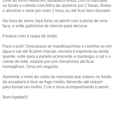
Leve ao forno médio em assadeira funda, com a marinada
no fundo e coberto com folha de alumínio por 2 horas. Retire
o alumínio e asse por mais 1 hora, ou até ficar bem dourado.
Na hora de servir, faça furos no pernil com a ponta de uma
faca, e enfie galhinhos de alecrim para decorar.
Finalize com a raspa de limão.
Para o purê: Descasque as mandioquinhas e cozinhe-as em
água e sal até ficarem macias, escorra e esprema-as ainda
quente, volte para a panela acrescente a manteiga, o sal e o
creme de leite, misture por uns minutinhos até ficar
homogêneo. Sirva em seguida.
Aproveite o resto do caldo da marinada que sobrou no fundo
da assadeira e leve ao fogo médio, fervendo até reduzir
para formar um molho. Coe e sirva acompanhando o pernil.
Bom Apetite!!!