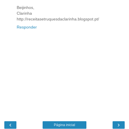
Beijinhos,
Clarinha
http://receitasetruquesdaclarinha.blogspot.pt/
Responder
‹
›
Página inicial