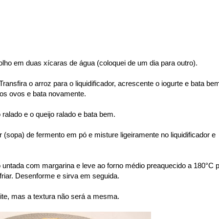
olho em duas xícaras de água (coloquei de um dia para outro)
.
ransfira o arroz para o liquidificador, acrescente o iogurte e bata be
e os ovos e bata novamente.
ralado e o queijo ralado e bata bem.
er (sopa) de fermento em pó e misture ligeiramente no liquidificador e
untada com margarina e leve ao forno médio preaquecido a 180°C p
sfriar. Desenforme e sirva em seguida.
leite, mas a textura não será a mesma.