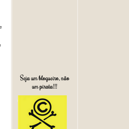
e
e
Seja um blogueiro, não
um pirata!!!