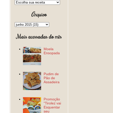
Arquivo
Mais acessadas do mês
Moela
Ensopada
Pudim de
Pão de
Assadeira
Promoção
"Tirolez vai
Esquentar
seu