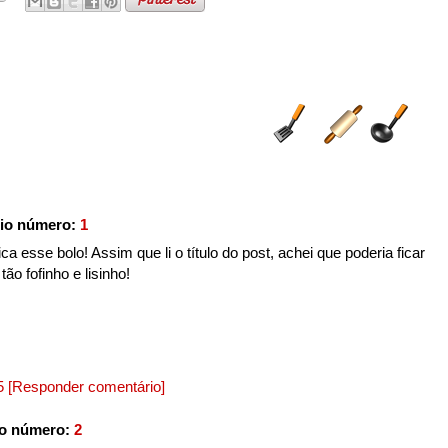
io número:
1
ica esse bolo! Assim que li o título do post, achei que poderia ficar
ão fofinho e lisinho!
15
[Responder comentário]
io número:
2