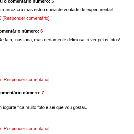
u o comentário número:
5
om arroz cru mas estou cheia de vontade de experimentar!
15
[Responder comentário]
omentário número:
6
De fato, inusitada, mas certamente deliciosa, a ver pelas fotos!
15
[Responder comentário]
comentário número:
7
 iogurte fica muito fofo e sei que vou gostar...
15
[Responder comentário]