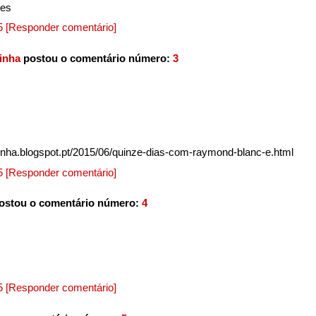
ces
15
[Responder comentário]
rinha
postou o comentário número:
3
rinha.blogspot.pt/2015/06/quinze-dias-com-raymond-blanc-e.html
15
[Responder comentário]
ostou o comentário número:
4
15
[Responder comentário]