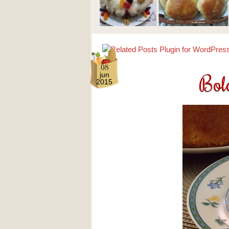
08
Bolo
jun
2015