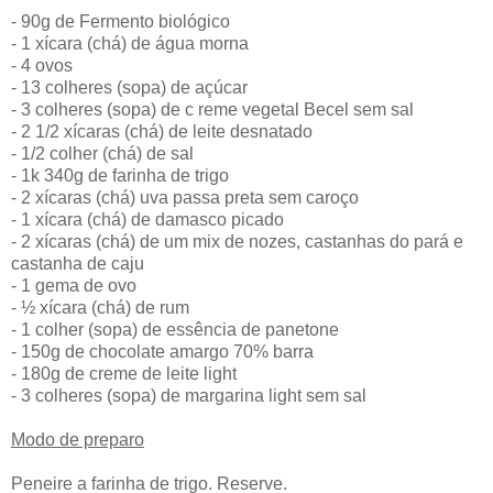
- 90g de Fermento biológico
- 1 xícara (chá) de água morna
- 4 ovos
- 13 colheres (sopa) de açúcar
- 3 colheres (sopa) de c reme vegetal Becel sem sal
- 2 1/2 xícaras (chá) de leite desnatado
- 1/2 colher (chá) de sal
- 1k 340g de farinha de trigo
- 2 xícaras (chá) uva passa preta sem caroço
- 1 xícara (chá) de damasco picado
- 2 xícaras (chá) de um mix de nozes, castanhas do pará e
castanha de caju
- 1 gema de ovo
- ½ xícara (chá) de rum
- 1 colher (sopa) de essência de panetone
- 150g de chocolate amargo 70% barra
- 180g de creme de leite light
- 3 colheres (sopa) de margarina light sem sal
Modo de preparo
Peneire a farinha de trigo. Reserve.