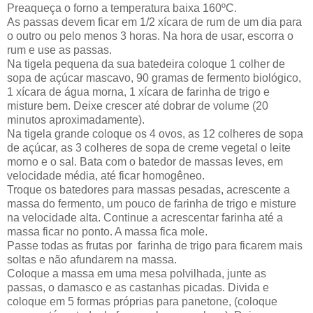
Preaqueça o forno a temperatura baixa 160ºC.
As passas devem ficar em 1/2 xícara de rum de um dia para
o outro ou pelo menos 3 horas. Na hora de usar, escorra o
rum e use as passas.
Na tigela pequena da sua batedeira coloque 1 colher de
sopa de açúcar mascavo, 90 gramas de fermento biológico,
1 xícara de água morna, 1 xícara de farinha de trigo e
misture bem. Deixe crescer até dobrar de volume (20
minutos aproximadamente).
Na tigela grande coloque os 4 ovos, as 12 colheres de sopa
de açúcar, as 3 colheres de sopa de creme vegetal o leite
morno e o sal. Bata com o batedor de massas leves, em
velocidade média, até ficar homogêneo.
Troque os batedores para massas pesadas, acrescente a
massa do fermento, um pouco de farinha de trigo e misture
na velocidade alta. Continue a acrescentar farinha até a
massa ficar no ponto. A massa fica mole.
Passe todas as frutas por farinha de trigo para ficarem mais
soltas e não afundarem na massa.
Coloque a massa em uma mesa polvilhada, junte as
passas, o damasco e as castanhas picadas. Divida e
coloque em 5 formas próprias para panetone, (coloque