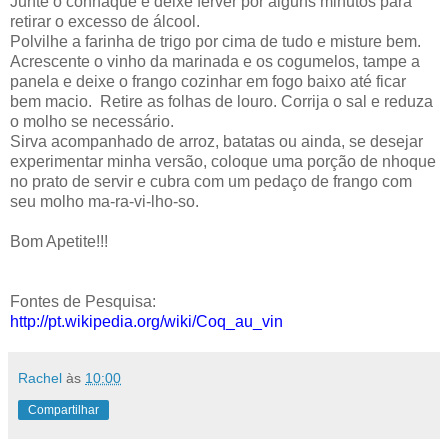
Junte o conhaque e deixe ferver por alguns minutos para
retirar o excesso de álcool.
Polvilhe a farinha de trigo por cima de tudo e misture bem.
Acrescente o vinho da marinada e os cogumelos, tampe a
panela e deixe o frango cozinhar em fogo baixo até ficar
bem macio. Retire as folhas de louro. Corrija o sal e reduza
o molho se necessário.
Sirva acompanhado de arroz, batatas ou ainda, se desejar
experimentar minha versão, coloque uma porção de nhoque
no prato de servir e cubra com um pedaço de frango com
seu molho ma-ra-vi-lho-so.
Bom Apetite!!!
Fontes de Pesquisa:
http://pt.wikipedia.org/wiki/Coq_au_vin
Rachel
às
10:00
Compartilhar