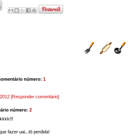
comentário número:
1
, 2012
[Responder comentário]
ário número:
2
kkkk!!!
e fazer uai...tô perdida!