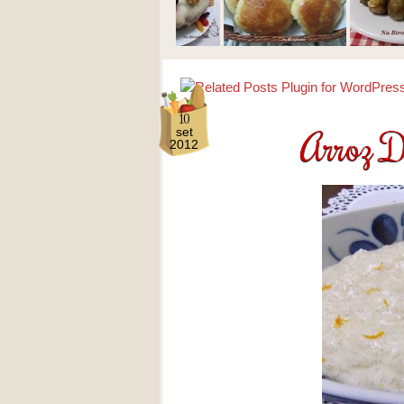
10
Arroz D
set
2012