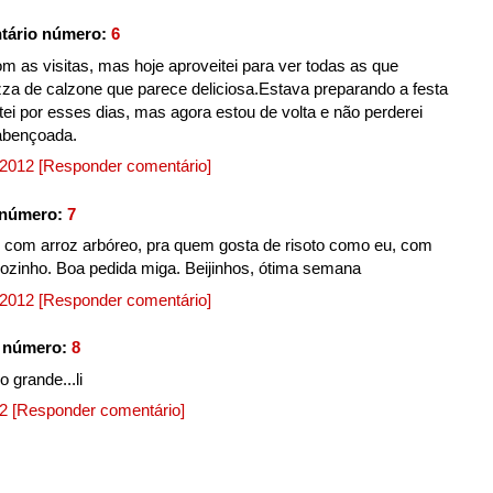
tário número:
6
m as visitas, mas hoje aproveitei para ver todas as que
pizza de calzone que parece deliciosa.Estava preparando a festa
ntei por esses dias, mas agora estou de volta e não perderei
abençoada.
, 2012
[Responder comentário]
 número:
7
e com arroz arbóreo, pra quem gosta de risoto como eu, com
rozinho. Boa pedida miga. Beijinhos, ótima semana
, 2012
[Responder comentário]
o número:
8
o grande...li
12
[Responder comentário]