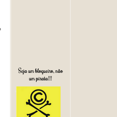
m
Seja um blogueiro, não
um pirata!!!