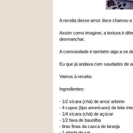
A receita desse arroz doce chamou a m
Assim como imaginei, a textura é dife
desmanchar.
A cremosidade é também algo a se des
Eu que já andava com saudades de ar
Vamos à receita:
Ingredientes:
- 1/2 xícara (chá) de arroz arbório
- 4 copos (tipo americano) de leite inte
- 1/4 xícara (chá) de açúcar
- 1/2 fava de baunilha
- tiras finas da casca de laranja
- 1 pitada de sal