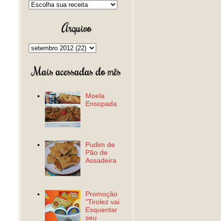
Arquivo
Mais acessadas do mês
Moela
Ensopada
Pudim de
Pão de
Assadeira
Promoção
"Tirolez vai
Esquentar
seu