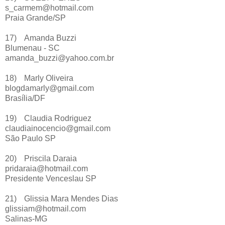
s_carmem@hotmail.com
Praia Grande/SP
17)
Amanda Buzzi
Blumenau - SC
amanda_buzzi@yahoo.com.br
18)
Marly Oliveira
blogdamarly@gmail.com
Brasília/DF
19)
Claudia Rodriguez
claudiainocencio@gmail.com
São Paulo SP
20)
Priscila Daraia
pridaraia@hotmail.com
Presidente Venceslau SP
21)
Glissia Mara Mendes Dias
glissiam@hotmail.com
Salinas-MG