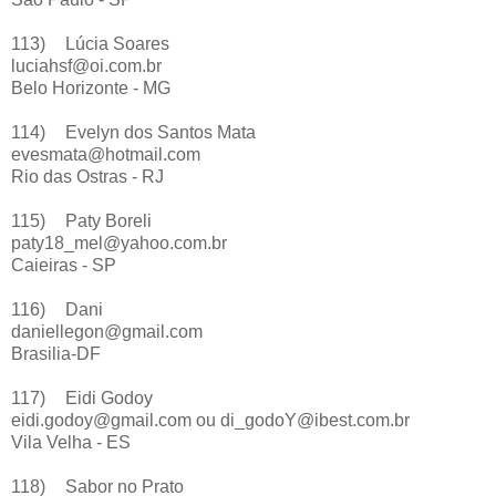
113)
Lúcia Soares
luciahsf@oi.com.br
Belo Horizonte - MG
114)
Evelyn dos Santos Mata
evesmata@hotmail.com
Rio das Ostras - RJ
115)
Paty Boreli
paty18_mel@yahoo.com.br
Caieiras - SP
116)
Dani
daniellegon@gmail.com
Brasilia-DF
117)
Eidi Godoy
eidi.godoy@gmail.com ou di_godoY@ibest.com.br
Vila Velha - ES
118)
Sabor no Prato