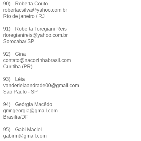
90)
Roberta Couto
robertacsilva@yahoo.com.br
Rio de janeiro / RJ
91)
Roberta Toregiani Reis
rtoregianireis@yahoo.com.br
Sorocaba/ SP
92)
Gina
contato@nacozinhabrasil.com
Curitiba (PR)
93)
Léia
vanderleiaandrade00@gmail.com
São Paulo - SP
94)
Geórgia Macêdo
gmr.georgia@gmail.com
Brasilia/DF
95)
Gabi Maciel
gabirm@gmail.com