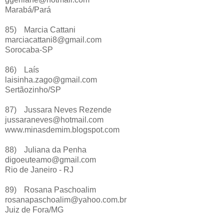
Marabá/Pará
85)
Marcia Cattani
marciacattani8@gmail.com
Sorocaba-SP
86)
Laís
laisinha.zago@gmail.com
Sertãozinho/SP
87)
Jussara Neves Rezende
jussaraneves@hotmail.com
www.minasdemim.blogspot.com
88)
Juliana da Penha
digoeuteamo@gmail.com
Rio de Janeiro - RJ
89)
Rosana Paschoalim
rosanapaschoalim@yahoo.com.br
Juiz de Fora/MG