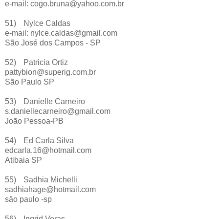
e-mail: cogo.bruna@yahoo.com.br
51)
Nylce Caldas
e-mail: nylce.caldas@gmail.com
São José dos Campos - SP
52)
Patricia Ortiz
pattybion@superig.com.br
São Paulo SP
53)
Danielle Carneiro
s.daniellecarneiro@gmail.com
João Pessoa-PB
54)
Ed Carla Silva
edcarla.16@hotmail.com
Atibaia SP
55)
Sadhia Michelli
sadhiahage@hotmail.com
são paulo -sp
56)
Ingrid Veras