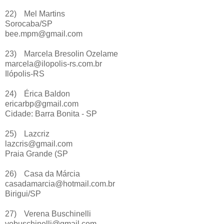
22)
Mel Martins
Sorocaba/SP
bee.mpm@gmail.com
23)
Marcela Bresolin Ozelame
marcela@ilopolis-rs.com.br
Ilópolis-RS
24)
Érica Baldon
ericarbp@gmail.com
Cidade: Barra Bonita - SP
25)
Lazcriz
lazcris@gmail.com
Praia Grande (SP
26)
Casa da Márcia
casadamarcia@hotmail.com.br
Birigui/SP
27)
Verena Buschinelli
vebuschinelli@gmail.com