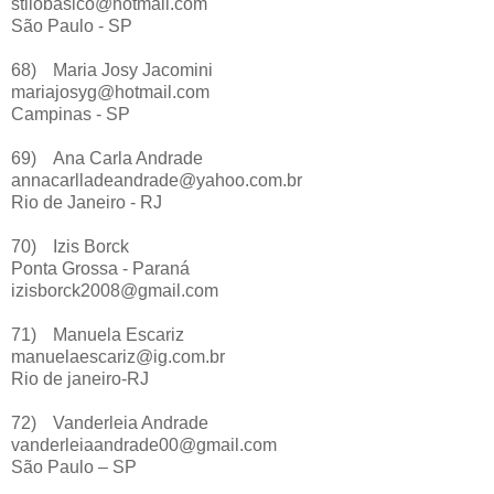
stilobasico@hotmail.com
São Paulo - SP
68)
Maria Josy Jacomini
mariajosyg@hotmail.com
Campinas - SP
69)
Ana Carla Andrade
annacarlladeandrade@yahoo.com.br
Rio de Janeiro - RJ
70)
Izis Borck
Ponta Grossa - Paraná
izisborck2008@gmail.com
71)
Manuela Escariz
manuelaescariz@ig.com.br
Rio de janeiro-RJ
72)
Vanderleia Andrade
vanderleiaandrade00@gmail.com
São Paulo – SP