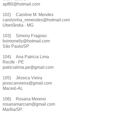
apf80@hotmail.com
102)
Caroline M. Mendes
carolzinha_mmendes@hotmail.com
Uberlândia - MG
103)
Simony Fragoso
bsimonelly@hotmail.com
São Paulo/SP
104)
Ana Patricia Lima
Recife - PE
patricialima.pe@gmail.com
105)
Jéssica Vieira
jessicanvieira@gmail.com
Maceió-AL
106)
Rosana Moreno
rosanamarciam@gmail.com
Marília/SP.