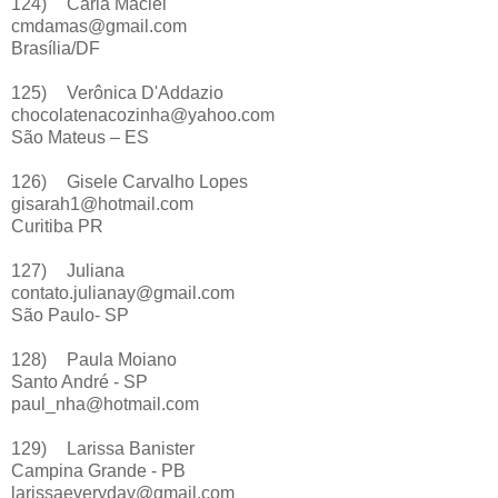
124)
Carla Maciel
cmdamas@gmail.com
Brasília/DF
125)
Verônica D'Addazio
chocolatenacozinha@yahoo.com
São Mateus – ES
126)
Gisele Carvalho Lopes
gisarah1@hotmail.com
Curitiba PR
127)
Juliana
contato.julianay@gmail.com
São Paulo- SP
128)
Paula Moiano
Santo André - SP
paul_nha@hotmail.com
129)
Larissa Banister
Campina Grande - PB
larissaeveryday@gmail.com