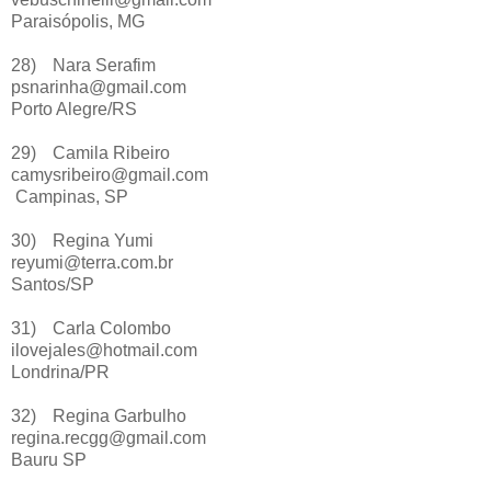
Paraisópolis, MG
28)
Nara Serafim
psnarinha@gmail.com
Porto Alegre/RS
29)
Camila Ribeiro
camysribeiro@gmail.com
Campinas, SP
30)
Regina Yumi
reyumi@terra.com.br
Santos/SP
31)
Carla Colombo
ilovejales@hotmail.com
Londrina/PR
32)
Regina Garbulho
regina.recgg@gmail.com
Bauru SP