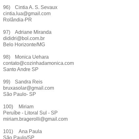
96)
Cintia A. S. Sevaux
cintia.lua@gmail.com
Rolândia-PR
97)
Adriane Miranda
dididri@bol.com.br
Belo Horizonte/MG
98)
Monica Uehara
contato@cozinhadamonica.com
Santo Andre SP
99)
Sandra Reis
bruxasolar@gmail.com
São Paulo- SP
100)
Miriam
Peruíbe - Litoral Sul - SP
miriam.bragerolli@gmail.com
101)
Ana Paula
São Paulo/SP