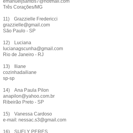
emanueljsantos7@hotmail.com
Três Corações/MG
11)
Grazzielle Fredericci
grazzielle@gmail.com
São Paulo - SP
12)
Luciana
lucianagscunha@gmail.com
Rio de Janeiro - RJ
13)
Iliane
cozinhadailiane
sp-sp
14)
Ana Paula Pilon
anapilon@yahoo.com.br
Ribeirão Preto - SP
15)
Vanessa Cardoso
e-mail: nessac.s3@gmail.com
16)
SUELY PERES