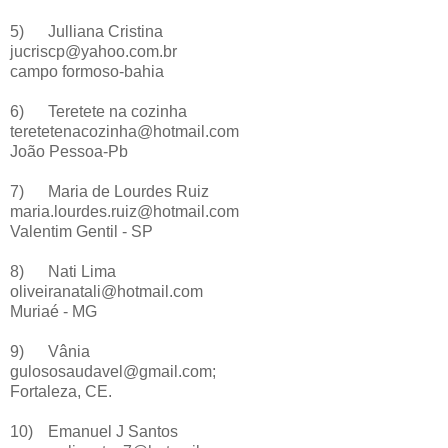
5)
Julliana Cristina
jucriscp@yahoo.com.br
campo formoso-bahia
6)
Teretete na cozinha
teretetenacozinha@hotmail.com
João Pessoa-Pb
7)
Maria de Lourdes Ruiz
maria.lourdes.ruiz@hotmail.com
Valentim Gentil - SP
8)
Nati Lima
oliveiranatali@hotmail.com
Muriaé - MG
9)
Vânia
gulososaudavel@gmail.com;
Fortaleza, CE.
10)
Emanuel J Santos