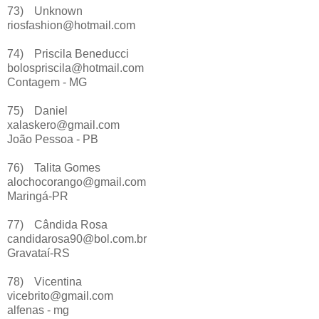
73)
Unknown
riosfashion@hotmail.com
74)
Priscila Beneducci
bolospriscila@hotmail.com
Contagem - MG
75)
Daniel
xalaskero@gmail.com
João Pessoa - PB
76)
Talita Gomes
alochocorango@gmail.com
Maringá-PR
77)
Cândida Rosa
candidarosa90@bol.com.br
Gravataí-RS
78)
Vicentina
vicebrito@gmail.com
alfenas - mg