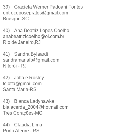
39)
Graciela Werner Padoani Fontes
entrecoposepratos@gmail.com
Brusque-SC
40)
Ana Beatriz Lopes Coelho
anabeatrizlcoelho@oi.com.br
Rio de Janeiro,RJ
41)
Sandra Bylaardt
sandramariafb@gmail.com
Niterói - RJ
42)
Jotta e Rosley
tcjotta@gmail.com
Santa Maria-RS
43)
Bianca Ladyhawke
bialacerda_2004@hotmail.com
Três Corações-MG
44)
Claudia Lima
Porto Alegre - RS