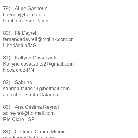
79)
Aline Gasperini
linerich@bol.com.br
Paulínia - São Paulo
80)
Fê Dayrell
fernandadayrell@mglink.com.br
Uberlãndia/MG
81)
Kallyne Cavalcante
Kallyne cavacante2@gmail.com
Nova cruz-RN
82)
Sabrina
sabrina.farias78@hotmail.com
Joinville - Santa Catarina.
83)
Ana Cristina Reynol
aclreynol@hotmail.com
Rio Claro - SP
84)
Gerliane Cabral Moreira
ggerliane@hotmail.com