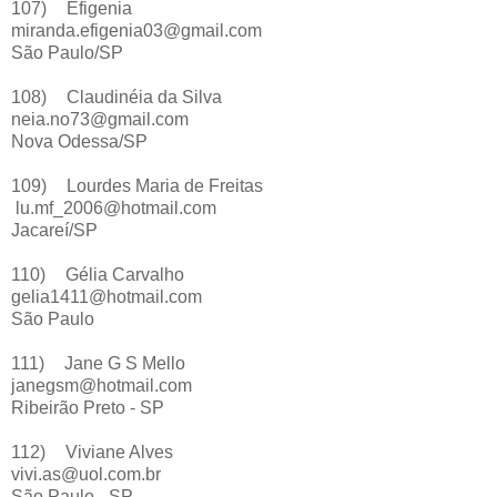
107)
Efigenia
miranda.efigenia03@gmail.com
São Paulo/SP
108)
Claudinéia da Silva
neia.no73@gmail.com
Nova Odessa/SP
109)
Lourdes Maria de Freitas
lu.mf_2006@hotmail.com
Jacareí/SP
110)
Gélia Carvalho
gelia1411@hotmail.com
São Paulo
111)
Jane G S Mello
janegsm@hotmail.com
Ribeirão Preto - SP
112)
Viviane Alves
vivi.as@uol.com.br
São Paulo - SP