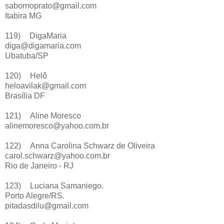
sabornoprato@gmail.com
Itabira MG
119)
DigaMaria
diga@digamaria.com
Ubatuba/SP
120)
Helô
heloavilak@gmail.com
Brasília DF
121)
Aline Moresco
alinemoresco@yahoo.com.br
122)
Anna Carolina Schwarz de Oliveira
carol.schwarz@yahoo.com.br
Rio de Janeiro - RJ
123)
Luciana Samaniego.
Porto Alegre/RS.
pitadasdilu@gmail.com