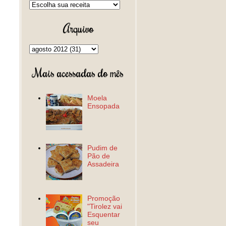
Arquivo
Mais acessadas do mês
Moela
Ensopada
Pudim de
Pão de
Assadeira
Promoção
"Tirolez vai
Esquentar
seu