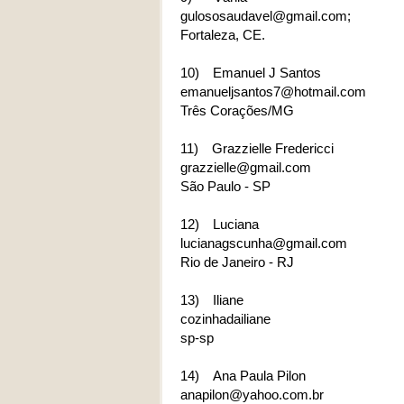
gulososaudavel@gmail.com;
Fortaleza, CE.
10)
Emanuel J Santos
emanueljsantos7@hotmail.com
Três Corações/MG
11)
Grazzielle Fredericci
grazzielle@gmail.com
São Paulo - SP
12)
Luciana
lucianagscunha@gmail.com
Rio de Janeiro - RJ
13)
Iliane
cozinhadailiane
sp-sp
14)
Ana Paula Pilon
anapilon@yahoo.com.br