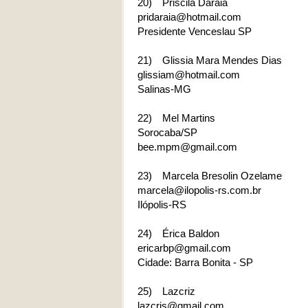
20)
Priscila Daraia
pridaraia@hotmail.com
Presidente Venceslau SP
21)
Glissia Mara Mendes Dias
glissiam@hotmail.com
Salinas-MG
22)
Mel Martins
Sorocaba/SP
bee.mpm@gmail.com
23)
Marcela Bresolin Ozelame
marcela@ilopolis-rs.com.br
Ilópolis-RS
24)
Érica Baldon
ericarbp@gmail.com
Cidade: Barra Bonita - SP
25)
Lazcriz
lazcris@gmail.com