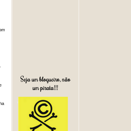
com
o
Seja um blogueiro, não
e
um pirata!!!
nha