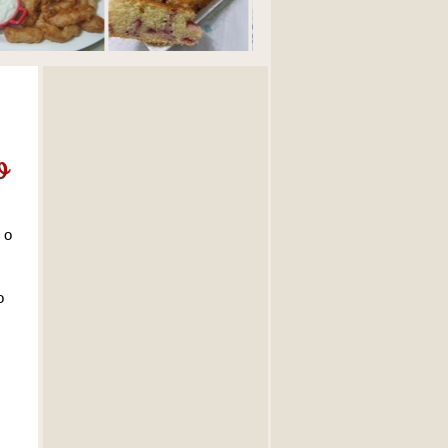
o
 o
o