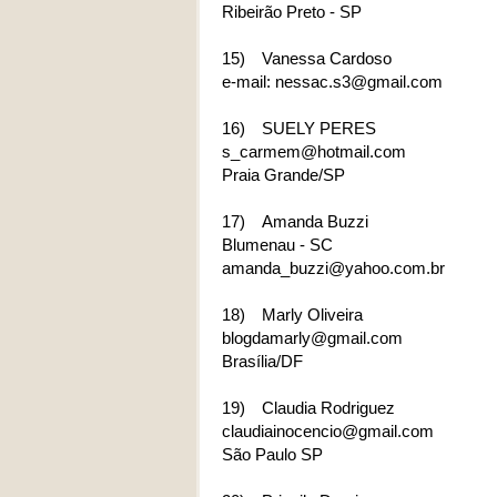
Ribeirão Preto - SP
15)
Vanessa Cardoso
e-mail: nessac.s3@gmail.com
16)
SUELY PERES
s_carmem@hotmail.com
Praia Grande/SP
17)
Amanda Buzzi
Blumenau - SC
amanda_buzzi@yahoo.com.br
18)
Marly Oliveira
blogdamarly@gmail.com
Brasília/DF
19)
Claudia Rodriguez
claudiainocencio@gmail.com
São Paulo SP