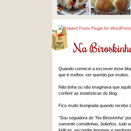
14
Na Biroskinha
ago
2012
Quando comecei a escrever esse blog 
que é melhor, ser querido por muitos.
Não tinha ou não imaginava que aqui
conferir as estatísticas do blog.
Fico muito lisonjeada quando recebo
"Sou seguidora do "Na Biroskinha" po
somente comidinhas, bolinhos, tudo em
lúdicas, esconder legumes e verduras