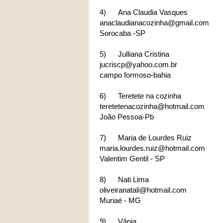
4)
Ana Claudia Vasques
anaclaudianacozinha@gmail.com
Sorocaba -SP
5)
Julliana Cristina
jucriscp@yahoo.com.br
campo formoso-bahia
6)
Teretete na cozinha
teretetenacozinha@hotmail.com
João Pessoa-Pb
7)
Maria de Lourdes Ruiz
maria.lourdes.ruiz@hotmail.com
Valentim Gentil - SP
8)
Nati Lima
oliveiranatali@hotmail.com
Muriaé - MG
9)
Vânia