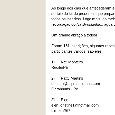
Ao longo dos dias que antecederam es
sorteio do kit de presentes que prepar
todos os inscritos. Logo mais, ao meio
recordação do
Na Biroskinha
... aguar
Um grande abraço a todos!
Foram 151 inscrições, algumas repet
participantes válidos, são eles:
1)
Kati Monteiro
Recife/PE
2)
Patty Martins
contato@aquinacozinha.com
Garanhuns - Pe
3)
Elen
elen_cristine1@hotmail.com
Limeira/SP