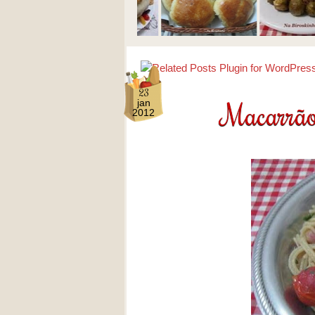
23
Macarrão
jan
2012