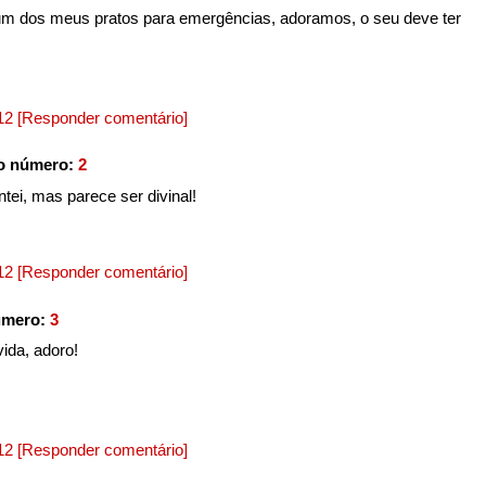
 um dos meus pratos para emergências, adoramos, o seu deve ter
012
[Responder comentário]
o número:
2
tei, mas parece ser divinal!
012
[Responder comentário]
úmero:
3
ida, adoro!
012
[Responder comentário]