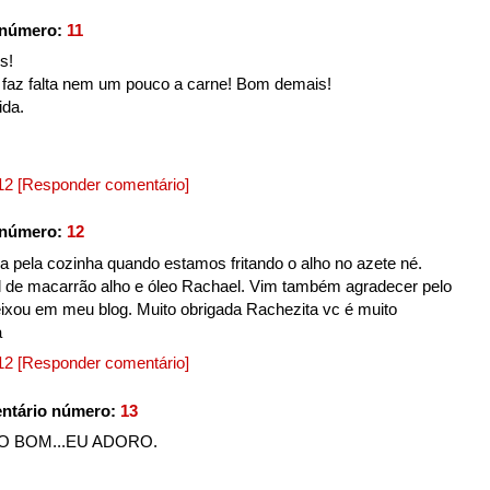
 número:
11
s!
az falta nem um pouco a carne! Bom demais!
ida.
012
[Responder comentário]
 número:
12
ma pela cozinha quando estamos fritando o alho no azete né.
l de macarrão alho e óleo Rachael. Vim também agradecer pelo
ixou em meu blog. Muito obrigada Rachezita vc é muito
a
012
[Responder comentário]
ntário número:
13
O BOM...EU ADORO.