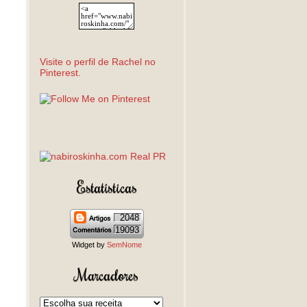
Visite o perfil de Rachel no
Pinterest.
Estatísticas
2048
19093
Widget by
SemNome
Marcadores