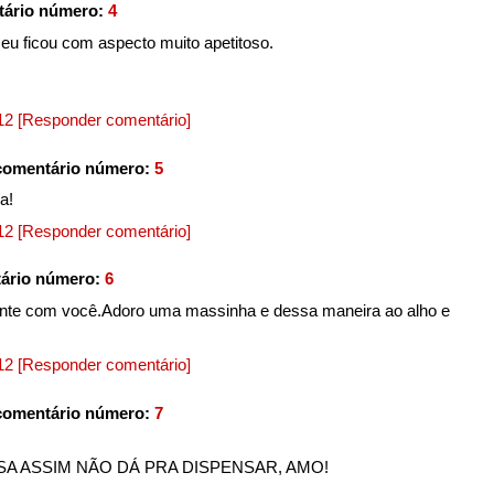
tário número:
4
eu ficou com aspecto muito apetitoso.
012
[Responder comentário]
comentário número:
5
a!
012
[Responder comentário]
ário número:
6
nte com você.Adoro uma massinha e dessa maneira ao alho e
012
[Responder comentário]
comentário número:
7
A ASSIM NÃO DÁ PRA DISPENSAR, AMO!