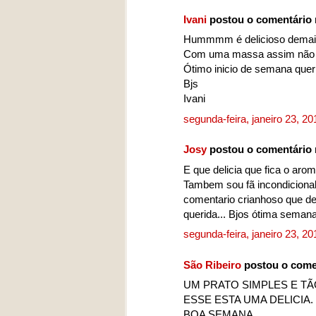
Ivani
postou o comentário
Hummmm é delicioso demai
Com uma massa assim não f
Ótimo inicio de semana quer
Bjs
Ivani
segunda-feira, janeiro 23, 2
Josy
postou o comentário
E que delicia que fica o aro
Tambem sou fã incondiciona
comentario crianhoso que de
querida... Bjos ótima seman
segunda-feira, janeiro 23, 2
São Ribeiro
postou o come
UM PRATO SIMPLES E TÃ
ESSE ESTA UMA DELICIA.
BOA SEMANA