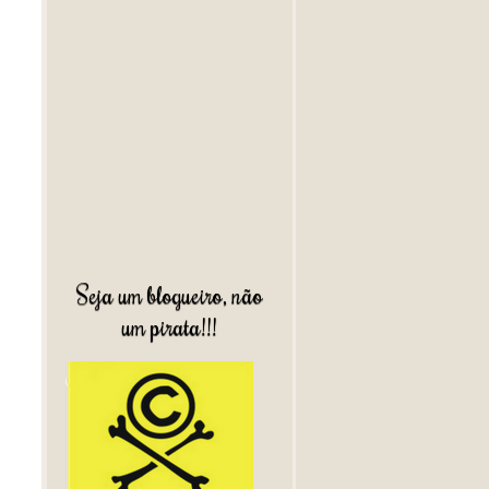
Seja um blogueiro, não
um pirata!!!