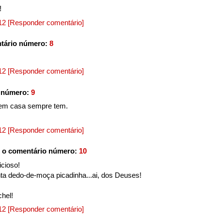
!
012
[Responder comentário]
tário número:
8
012
[Responder comentário]
 número:
9
 em casa sempre tem.
012
[Responder comentário]
 o comentário número:
10
icioso!
a dedo-de-moça picadinha...ai, dos Deuses!
hel!
012
[Responder comentário]