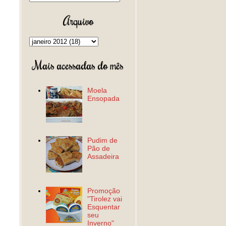
Arquivo
Mais acessadas do mês
Moela
Ensopada
Pudim de
Pão de
Assadeira
Promoção
"Tirolez vai
Esquentar
seu
Inverno"