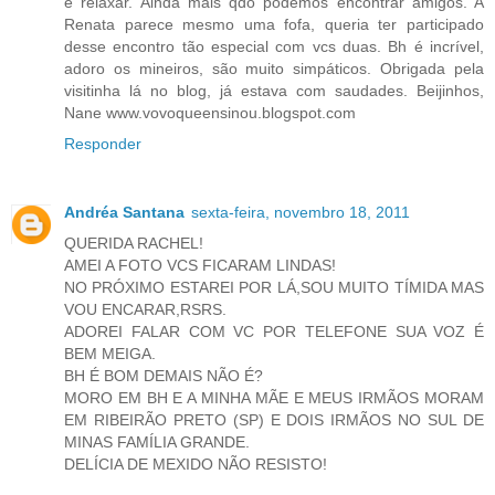
e relaxar. Ainda mais qdo podemos encontrar amigos. A
Renata parece mesmo uma fofa, queria ter participado
desse encontro tão especial com vcs duas. Bh é incrível,
adoro os mineiros, são muito simpáticos. Obrigada pela
visitinha lá no blog, já estava com saudades. Beijinhos,
Nane www.vovoqueensinou.blogspot.com
Responder
Andréa Santana
sexta-feira, novembro 18, 2011
QUERIDA RACHEL!
AMEI A FOTO VCS FICARAM LINDAS!
NO PRÓXIMO ESTAREI POR LÁ,SOU MUITO TÍMIDA MAS
VOU ENCARAR,RSRS.
ADOREI FALAR COM VC POR TELEFONE SUA VOZ É
BEM MEIGA.
BH É BOM DEMAIS NÃO É?
MORO EM BH E A MINHA MÃE E MEUS IRMÃOS MORAM
EM RIBEIRÃO PRETO (SP) E DOIS IRMÃOS NO SUL DE
MINAS FAMÍLIA GRANDE.
DELÍCIA DE MEXIDO NÃO RESISTO!