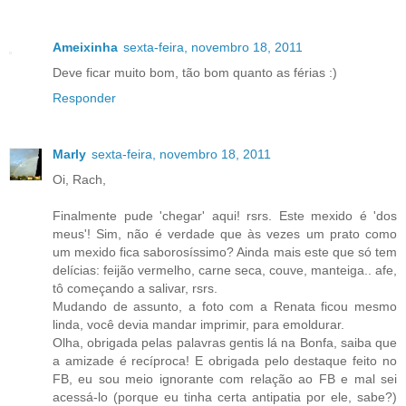
Ameixinha
sexta-feira, novembro 18, 2011
Deve ficar muito bom, tão bom quanto as férias :)
Responder
Marly
sexta-feira, novembro 18, 2011
Oi, Rach,
Finalmente pude 'chegar' aqui! rsrs. Este mexido é 'dos
meus'! Sim, não é verdade que às vezes um prato como
um mexido fica saborosíssimo? Ainda mais este que só tem
delícias: feijão vermelho, carne seca, couve, manteiga.. afe,
tô começando a salivar, rsrs.
Mudando de assunto, a foto com a Renata ficou mesmo
linda, você devia mandar imprimir, para emoldurar.
Olha, obrigada pelas palavras gentis lá na Bonfa, saiba que
a amizade é recíproca! E obrigada pelo destaque feito no
FB, eu sou meio ignorante com relação ao FB e mal sei
acessá-lo (porque eu tinha certa antipatia por ele, sabe?)