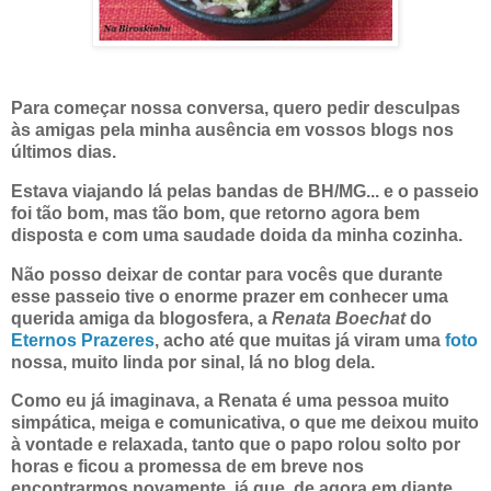
Para começar nossa conversa, quero pedir desculpas
às amigas pela minha ausência em vossos blogs nos
últimos dias.
Estava viajando lá pelas bandas de BH/MG... e o passeio
foi tão bom, mas tão bom, que retorno agora bem
disposta e com uma saudade doida da minha cozinha.
Não posso deixar de contar para vocês que durante
esse passeio tive o enorme prazer em conhecer uma
querida amiga da blogosfera, a
Renata Boechat
do
Eternos Prazeres
, acho até que muitas já viram uma
foto
nossa, muito linda por sinal, lá no blog dela.
Como eu já imaginava, a Renata é uma pessoa muito
simpática, meiga e comunicativa, o que me deixou muito
à vontade e relaxada, tanto que o papo rolou solto por
horas e ficou a promessa de em breve nos
encontrarmos novamente, já que, de agora em diante,