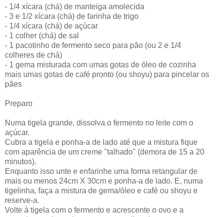
- 1/4 xícara (chá) de manteiga amolecida
- 3 e 1/2 xícara (chá) de farinha de trigo
- 1/4 xícara (chá) de açúcar
- 1 colher (chá) de sal
- 1 pacotinho de fermento seco para pão (ou 2 e 1/4
colheres de chá)
- 1 gema misturada com umas gotas de óleo de cozinha
mais umas gotas de café pronto (ou shoyu) para pincelar os
pães
Preparo
Numa tigela grande, dissolva o fermento no leite com o
açúcar.
Cubra a tigela e ponha-a de lado até que a mistura fique
com aparência de um creme "talhado" (demora de 15 a 20
minutos).
Enquanto isso unte e enfarinhe uma forma retangular de
mais ou menos 24cm X 30cm e ponha-a de lado. E, numa
tigelinha, faça a mistura de gema/óleo e café ou shoyu e
reserve-a.
Volte à tigela com o fermento e acrescente o ovo e a