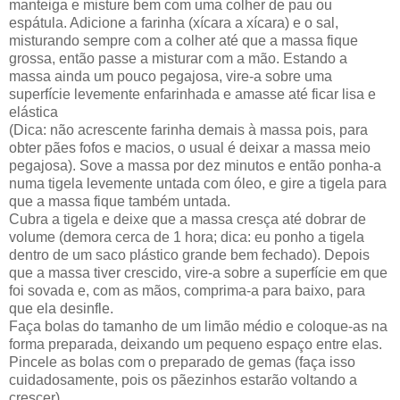
manteiga e misture bem com uma colher de pau ou
espátula. Adicione a farinha (xícara a xícara) e o sal,
misturando sempre com a colher até que a massa fique
grossa, então passe a misturar com a mão. Estando a
massa ainda um pouco pegajosa, vire-a sobre uma
superfície levemente enfarinhada e amasse até ficar lisa e
elástica
(Dica: não acrescente farinha demais à massa pois, para
obter pães fofos e macios, o usual é deixar a massa meio
pegajosa). Sove a massa por dez minutos e então ponha-a
numa tigela levemente untada com óleo, e gire a tigela para
que a massa fique também untada.
Cubra a tigela e deixe que a massa cresça até dobrar de
volume (demora cerca de 1 hora; dica: eu ponho a tigela
dentro de um saco plástico grande bem fechado). Depois
que a massa tiver crescido, vire-a sobre a superfície em que
foi sovada e, com as mãos, comprima-a para baixo, para
que ela desinfle.
Faça bolas do tamanho de um limão médio e coloque-as na
forma preparada, deixando um pequeno espaço entre elas.
Pincele as bolas com o preparado de gemas (faça isso
cuidadosamente, pois os pãezinhos estarão voltando a
crescer).