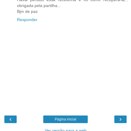
obrigada pela partilha...
Bjm de paz
Responder
‹
›
Página inicial
Ver versão para a web