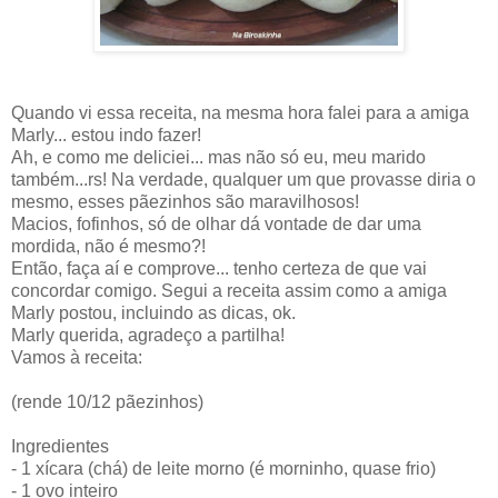
Quando vi essa receita, na mesma hora falei para a amiga
Marly... estou indo fazer!
Ah, e como me deliciei... mas não só eu, meu marido
também...rs! Na verdade, qualquer um que provasse diria o
mesmo, esses pãezinhos são maravilhosos!
Macios, fofinhos, só de olhar dá vontade de dar uma
mordida, não é mesmo?!
Então, faça aí e comprove... tenho certeza de que vai
concordar comigo. Segui a receita assim como a amiga
Marly postou, incluindo as dicas, ok.
Marly querida, agradeço a partilha!
Vamos à receita:
(rende 10/12 pãezinhos)
Ingredientes
- 1 xícara (chá) de leite morno (é morninho, quase frio)
- 1 ovo inteiro