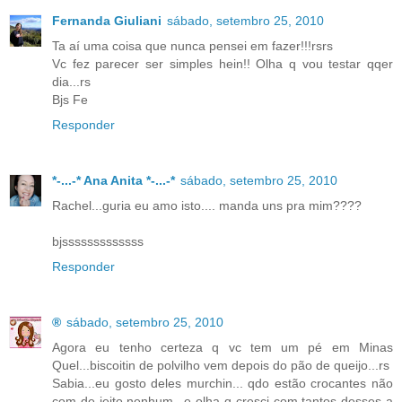
Fernanda Giuliani
sábado, setembro 25, 2010
Ta aí uma coisa que nunca pensei em fazer!!!rsrs
Vc fez parecer ser simples hein!! Olha q vou testar qqer
dia...rs
Bjs Fe
Responder
*-...-* Ana Anita *-...-*
sábado, setembro 25, 2010
Rachel...guria eu amo isto.... manda uns pra mim????
bjsssssssssssss
Responder
®
sábado, setembro 25, 2010
Agora eu tenho certeza q vc tem um pé em Minas
Quel...biscoitin de polvilho vem depois do pão de queijo...rs
Sabia...eu gosto deles murchin... qdo estão crocantes não
com de jeito nenhum...e olha q cresci com tantos desses a