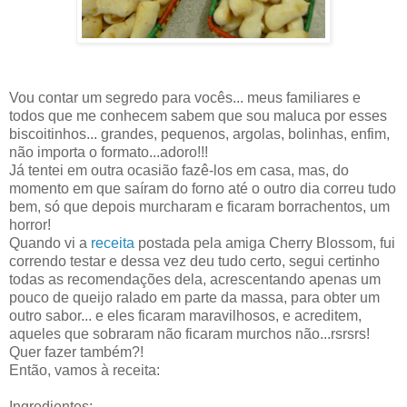
Vou contar um segredo para vocês... meus familiares e
todos que me conhecem sabem que sou maluca por esses
biscoitinhos... grandes, pequenos, argolas, bolinhas, enfim,
não importa o formato...adoro!!!
Já tentei em outra ocasião fazê-los em casa, mas, do
momento em que saíram do forno até o outro dia correu tudo
bem, só que depois murcharam e ficaram borrachentos, um
horror!
Quando vi a
receita
postada pela amiga Cherry Blossom, fui
correndo testar e dessa vez deu tudo certo, segui certinho
todas as recomendações dela, acrescentando apenas um
pouco de queijo ralado em parte da massa, para obter um
outro sabor... e eles ficaram maravilhosos, e acreditem,
aqueles que sobraram não ficaram murchos não...rsrsrs!
Quer fazer também?!
Então, vamos à receita:
Ingredientes: