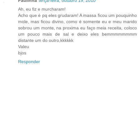
Paulinha
terça-feira, outubro 19, 2010
Ah, eu fiz e murcharam!
Acho que é pq eles grudaram! A massa ficou um pouquinho
mole, mas ficou divino, como é somente eu e meu marido
sobrou um monte, na proxima eu faço meia receita, coloco
um pouco mais de sal e deixo eles bemmmmmmmm
distante um do outro,kkkkkk
Valeu
bjos
Responder