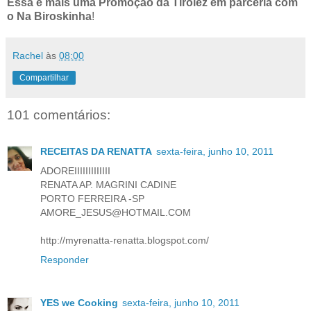
Essa é mais uma Promoção da Tirolez em parceria com
o Na Biroskinha
!
Rachel
às
08:00
Compartilhar
101 comentários:
RECEITAS DA RENATTA
sexta-feira, junho 10, 2011
ADOREIIIIIIIIIIIII
RENATA AP. MAGRINI CADINE
PORTO FERREIRA -SP
AMORE_JESUS@HOTMAIL.COM
http://myrenatta-renatta.blogspot.com/
Responder
YES we Cooking
sexta-feira, junho 10, 2011