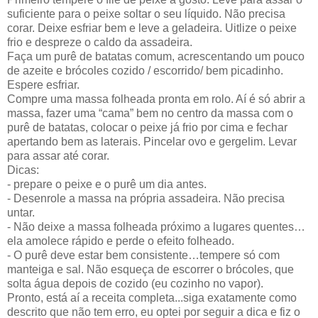
suficiente para o peixe soltar o seu líquido. Não precisa
corar. Deixe esfriar bem e leve a geladeira. Uitlize o peixe
frio e despreze o caldo da assadeira.
Faça um purê de batatas comum, acrescentando um pouco
de azeite e brócoles cozido / escorrido/ bem picadinho.
Espere esfriar.
Compre uma massa folheada pronta em rolo. Aí é só abrir a
massa, fazer uma “cama” bem no centro da massa com o
purê de batatas, colocar o peixe já frio por cima e fechar
apertando bem as laterais. Pincelar ovo e gergelim. Levar
para assar até corar.
Dicas:
- prepare o peixe e o purê um dia antes.
- Desenrole a massa na própria assadeira. Não precisa
untar.
- Não deixe a massa folheada próximo a lugares quentes…
ela amolece rápido e perde o efeito folheado.
- O purê deve estar bem consistente…tempere só com
manteiga e sal. Não esqueça de escorrer o brócoles, que
solta água depois de cozido (eu cozinho no vapor).
Pronto, está aí a receita completa...siga exatamente como
descrito que não tem erro, eu optei por seguir a dica e fiz o