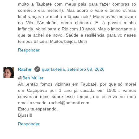
muito a Taubaté com meus pais para fazer compras (o
comércio era melhor!). Mas adoro o Vale e tenho ótimas
lembranças de minha infância nele! Meus avós moravam
na Vila PAntaleão, numa chácara. E lá passei minha
infância. Voltei para o Rio com 10 anos. Mas o importante é
que te achei de novo! Saúde e resiliência para vc neses
tempos difíceis! Muitos beijos, Beth
Responder
Rachel
quarta-feira, setembro 09, 2020
@
Beh Müller
Ah...então fomos vizinhas em Taubaté, por que só morei
em Caçapava por 1 ano já casada em 1980... vamos
conversar mais sobre esse tempo, me escreva no meu
email azevedo_rachel@hotmail.com.
Estou te esperando.
Bjuss!!!
Responder