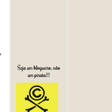
a
Seja um blogueiro, não
um pirata!!!