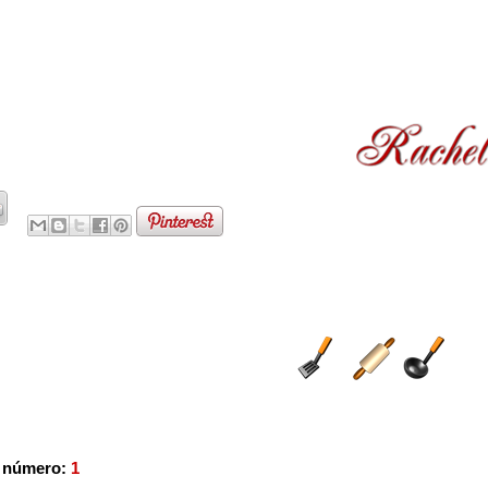
o número:
1