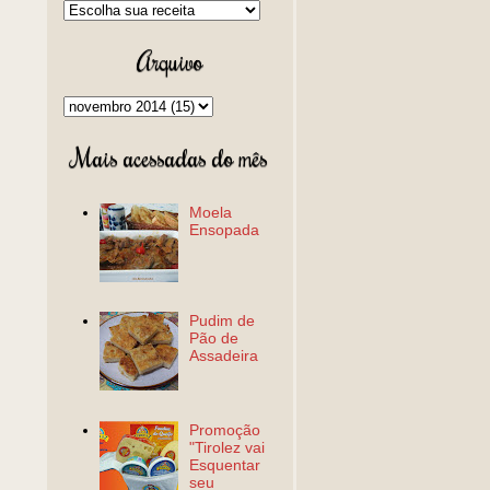
Arquivo
Mais acessadas do mês
Moela
Ensopada
Pudim de
Pão de
Assadeira
Promoção
"Tirolez vai
Esquentar
seu