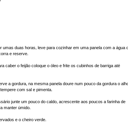
or umas duas horas, leve para cozinhar em uma panela com a água 
corra e reserve.
 caber o feijão coloque o óleo e frite os cubinhos de barriga até
rve a gordura, na mesma panela doure num pouco da gordura o alho
, tempere com sal e pimenta.
sário junte um pouco do caldo, acrescente aos poucos a farinha de
ra manter úmido.
ervados e o cheiro verde.