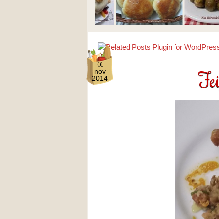
01
Fe
nov
2014