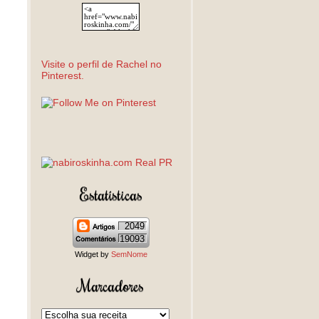
Visite o perfil de Rachel no
Pinterest.
Estatísticas
2049
19093
Widget by
SemNome
Marcadores