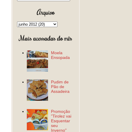
Arquivo
Mais acessadas do mês
Moela
Ensopada
Pudim de
Pão de
Assadeira
Promoção
"Tirolez vai
Esquentar
seu
Inverno"