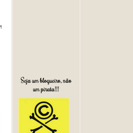
!
Seja um blogueiro, não
um pirata!!!