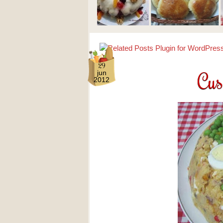
29
Cus
jun
2012