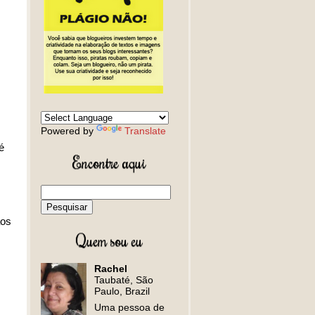
Powered by
Translate
é
Encontre aqui
aos
Quem sou eu
Rachel
Taubaté, São
Paulo, Brazil
Uma pessoa de