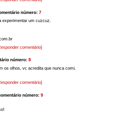
omentário número:
7
ra experimentar um cuzcuz.
.com.br
Responder comentário]
tário número:
8
 os olhos, vc acredita que nunca comi.
Responder comentário]
comentário número:
9
so!