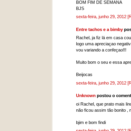
BOM FIM DE SEMANA
BJS
sexta-feira, junho 29, 2012
[
Entre tachos e a bimby
pos
Rachel, ja fiz lá em casa co
logo uma apreciaçao negativ
vou variando a confeçao!!!
Muito bom o seu e essa apr
Beijocas
sexta-feira, junho 29, 2012
[
Unknown
postou o coment
oi Rachel, que prato mais li
não ficou assim tão bonito ,
bjim e bom findi
sexta-feira, junho 29, 2012
[