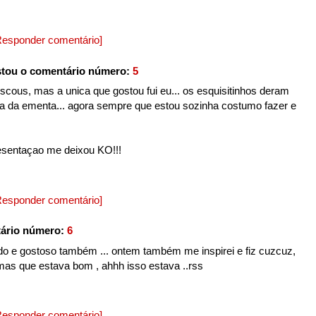
Responder comentário]
tou o comentário número:
5
uscous, mas a unica que gostou fui eu... os esquisitinhos deram
a da ementa... agora sempre que estou sozinha costumo fazer e
esentaçao me deixou KO!!!
Responder comentário]
ário número:
6
ndo e gostoso também ... ontem também me inspirei e fiz cuzcuz,
 mas que estava bom , ahhh isso estava ..rss
Responder comentário]