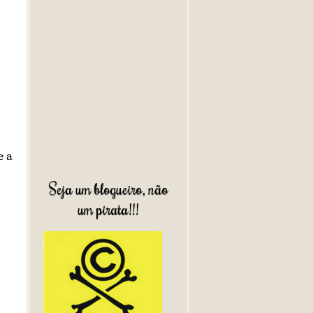
e a
Seja um blogueiro, não
um pirata!!!