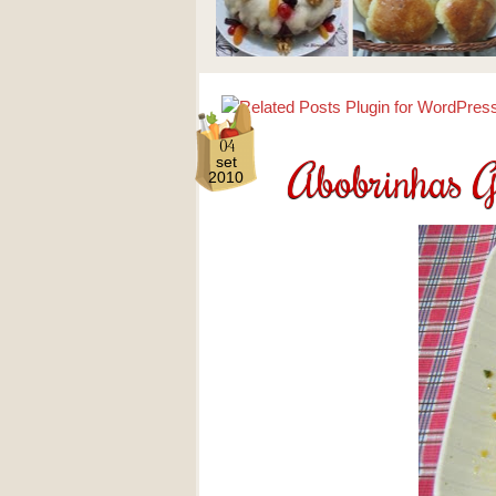
04
Abobrinhas G
set
2010