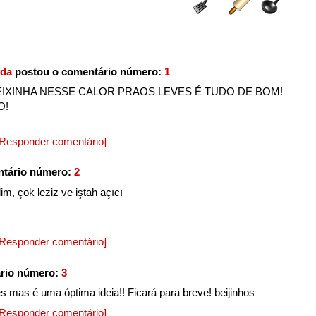
ida
postou o comentário número:
1
IXINHA NESSE CALOR PRAOS LEVES É TUDO DE BOM!
O!
[Responder comentário]
ntário número:
2
im, çok leziz ve iştah açıcı
[Responder comentário]
rio número:
3
 mas é uma óptima ideia!! Ficará para breve! beijinhos
[Responder comentário]