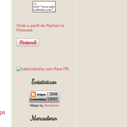
Visite o perfil de Rachel no
Pinterest.
Estatísticas
2049
19093
Widget by
SemNome
ga
Marcadores