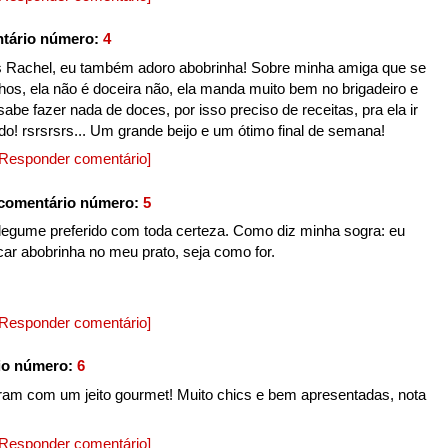
tário número:
4
as Rachel, eu também adoro abobrinha! Sobre minha amiga que se
hos, ela não é doceira não, ela manda muito bem no brigadeiro e
 sabe fazer nada de doces, por isso preciso de receitas, pra ela ir
o! rsrsrsrs... Um grande beijo e um ótimo final de semana!
[Responder comentário]
comentário número:
5
legume preferido com toda certeza. Como diz minha sogra: eu
ar abobrinha no meu prato, seja como for.
[Responder comentário]
io número:
6
ram com um jeito gourmet! Muito chics e bem apresentadas, nota
[Responder comentário]