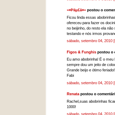
»¤Þäµ£ä¤«
postou o comen
Ficou linda essas abobrinh
ofereceu para fazer os docin
no beijinho, do resto ela não
testando e nós irmos provand
sábado, setembro 04, 2010
Figos & Funghis
postou o 
Eu amo abobrinha! É o meu 
sempre dou um jeito de coloc
Grande beijo e ótimo feriado!
Fabi
sábado, setembro 04, 2010
Renata
postou o comentár
Rachel,suas abobrinhas fica
1000!
sábado, setembro 04, 2010