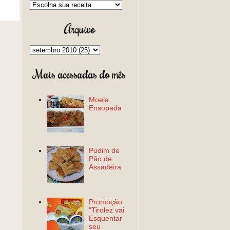
Arquivo
Mais acessadas do mês
Moela
Ensopada
Pudim de
Pão de
Assadeira
Promoção
"Tirolez vai
Esquentar
seu