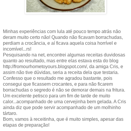
Minhas experiências com lula até pouco tempo atrás não
deram muito certo não! Quando não ficavam borrachudas,
perdiam a crocância, e aí ficava aquela coisa horrível e
incomível...rs!
Pesquisando na net, encontrei algumas receitas duvidosas
quanto ao resultado, mas entre elas estava esta do blog
http://fromourhometoyours.blogspot.com/, da amiga Cris, e
assim não tive dúvidas, seria a receita dela que testaria.
Confesso que o resultado me agradou bastante, pois
consegui que ficassem crocantes, e para não ficarem
borrachudas o segredo é não se demorar demais na fritura.
Um excelente petisco para um fim de tarde de muito
calor...acompanhado de uma cervejinha bem gelada. A Cris
ainda diz que pode servir acompanhado de um molhinho
tártaro.
Bom, vamos à receitinha, que é muito simples, apesar das
etapas de preparação!