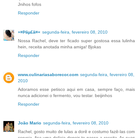
Jnihos fofos
Responder
»¤Þäµ£ä¤«
segunda-feira, fevereiro 08, 2010
Nossa Rachel, deve ter ficado super gostosa essa lulinha
hein, receita anotada minha amiga! Bjokas
Responder
www.culinariasaborecor.com
segunda-feira, fevereiro 08,
2010
Adoramos esse petisco aqui em casa, sempre faço, mais
nunca adicionei o fermento, vou testar. beijinhos
Responder
João Mario
segunda-feira, fevereiro 08, 2010
Rachel, gosto muito de lulas a dorê e costumo fazê-las com
cerveja, fica uma delícia depois te passo a receita. As suas